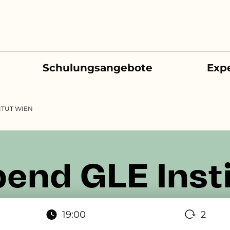
Schulungsangebote
Exp
ITUT WIEN
end GLE Inst
19:00
2