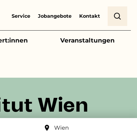
Header Top Menu
Suche
Service
Jobangebote
Kontakt
ert:innen
Veranstaltungen
itut Wien
Wien