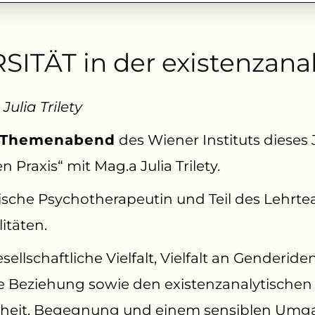
TÄT in der existenzanal
ulia Trilety
 Themenabend
des Wiener Instituts diese
n Praxis“ mit Mag.a Julia Trilety.
ytische Psychotherapeutin und Teil des Lehrte
itäten.
llschaftliche Vielfalt, Vielfalt an Genderiden
e Beziehung sowie den existenzanalytischen
heit, Begegnung und einem sensiblen Umgan