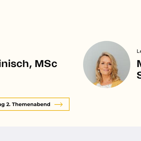
L
inisch, MSc
g 2. Themenabend