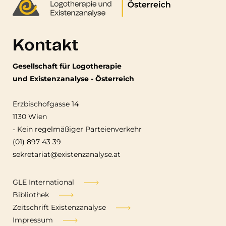
Kontakt
Gesellschaft für Logotherapie
und Existenzanalyse - Österreich
Erzbischofgasse 14
1130 Wien
-
Kein regelmäßiger Parteienverkehr
(01) 897 43 39
sekretariat@existenzanalyse.at
Fußzeile
GLE International
Bibliothek
Zeitschrift Existenzanalyse
Impressum