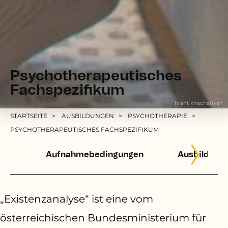
Psychotherapeutisches
Fachspezifikum
hrant khachatryan
Pfadnavigation
STARTSEITE
AUSBILDUNGEN
PSYCHOTHERAPIE
PSYCHOTHERAPEUTISCHES FACHSPEZIFIKUM
Aufnahmebedingungen
Ausbildung
„
Existenzanalyse“ ist eine vom
österreichischen Bundesministerium für