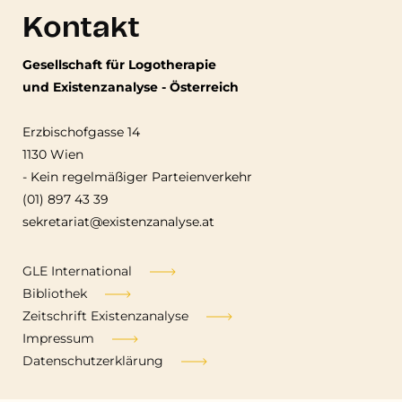
Kontakt
Gesellschaft für Logotherapie
und Existenzanalyse - Österreich
Erzbischofgasse 14
1130 Wien
-
Kein regelmäßiger Parteienverkehr
(01) 897 43 39
sekretariat@existenzanalyse.at
Fußzeile
GLE International
Bibliothek
Zeitschrift Existenzanalyse
Impressum
Datenschutzerklärung