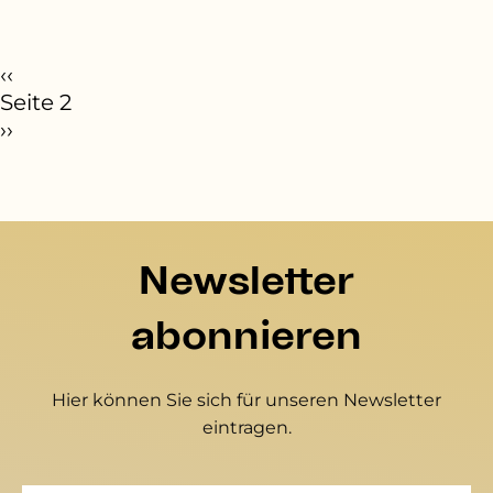
eitennummerierung
orherige Seite
‹‹
Seite 2
ächste Seite
››
Newsletter
abonnieren
Hier können Sie sich für unseren Newsletter
eintragen.