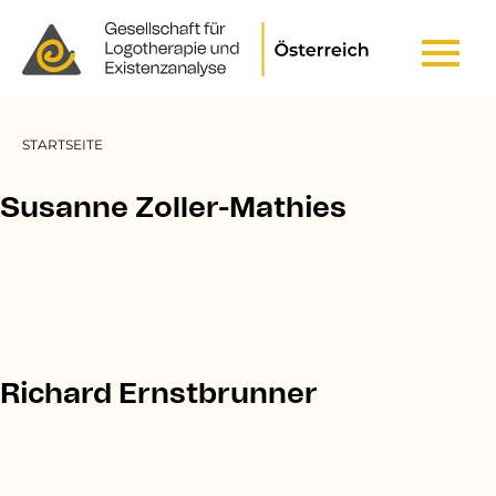
Header Top Menu
Pfadnavigation
STARTSEITE
Susanne Zoller-Mathies
Richard Ernstbrunner