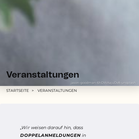
Veranstaltungen
jason-goodman-6hDWAajuDv8-unsplash
Pfadnavigation
STARTSEITE
VERANSTALTUNGEN
„Wir weisen darauf hin, dass
DOPPELANMELDUNGEN
in