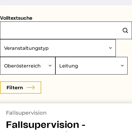
Volltextsuche
eranstaltungstyp
undesland
Leitung
Fallsupervision
Fallsupervision -