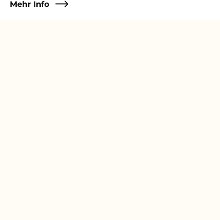
Mehr Info
Praktikumssupervision
Praktikumssupervision -
ONLINE
Mag.a Dr.in Christine Orgler
12.10.2026
Online