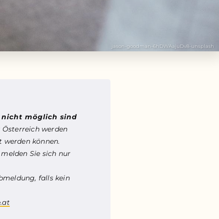
jason-goodman-6hDWAajuDv8-unsplash
n
nicht möglich sind
 Österreich werden
et werden können.
 melden Sie sich nur
bmeldung, falls kein
.at