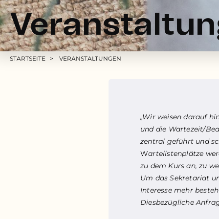
Veranstaltu
Pfadnavigation
STARTSEITE
VERANSTALTUNGEN
„Wir weisen darauf hi
und die Wartezeit/Be
zentral geführt und s
W
artelistenplätze we
zu dem Kurs an, zu we
Um das Sekretariat und
Interesse mehr besteh
Diesbezügliche Anfrag