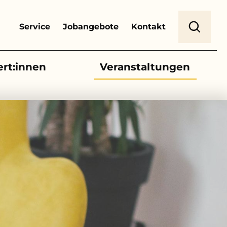
Header Top Menu
Suche
Service
Jobangebote
Kontakt
ert:innen
Veranstaltungen