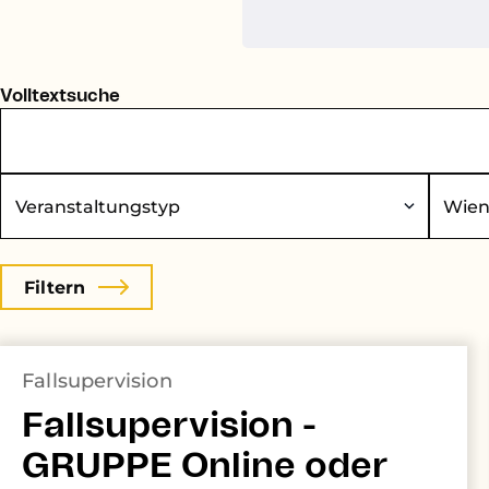
Volltextsuche
eranstaltungstyp
Bundesland
Fallsupervision
Fallsupervision -
GRUPPE Online oder