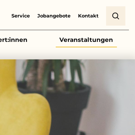
Header Top Menu
Suche
Service
Jobangebote
Kontakt
ert:innen
Veranstaltungen