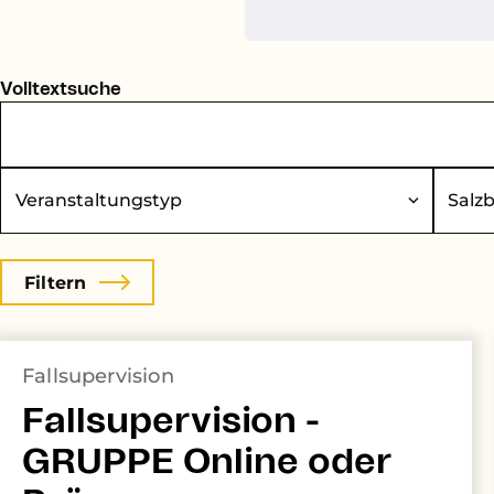
Volltextsuche
eranstaltungstyp
Bundesland
Fallsupervision
Fallsupervision -
GRUPPE Online oder