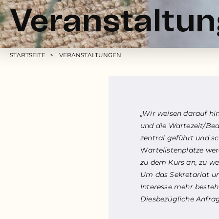
Veranstaltu
Pfadnavigation
STARTSEITE
VERANSTALTUNGEN
„Wir weisen darauf hi
und die Wartezeit/Be
zentral geführt und s
W
artelistenplätze we
zu dem Kurs an, zu we
Um das Sekretariat und
Interesse mehr besteh
Diesbezügliche Anfrag