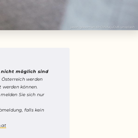
jason-goodman-6hDWAajuDv8-unsplash
n
nicht möglich sind
 Österreich werden
et werden können.
 melden Sie sich nur
bmeldung, falls kein
.at