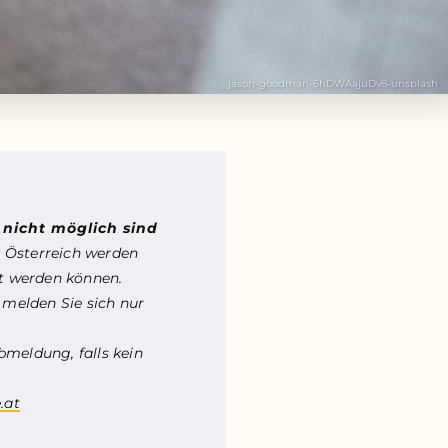
jason-goodman-6hDWAajuDv8-unsplash
n
nicht möglich sind
 Österreich werden
et werden können.
 melden Sie sich nur
bmeldung, falls kein
.at