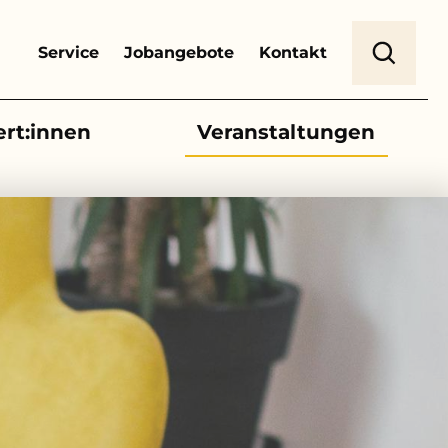
Header Top Menu
Suche
Service
Jobangebote
Kontakt
ert:innen
Veranstaltungen