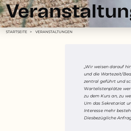
Veranstaltu
Pfadnavigation
STARTSEITE
VERANSTALTUNGEN
„Wir weisen darauf hi
und die Wartezeit/Be
zentral geführt und s
W
artelistenplätze we
zu dem Kurs an, zu we
Um das Sekretariat und
Interesse mehr besteh
Diesbezügliche Anfrag