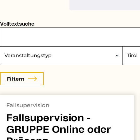
Volltextsuche
eranstaltungstyp
Bundesland
Fallsupervision
Fallsupervision -
GRUPPE Online oder