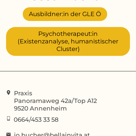
Ausbildner:in der GLE Ö
Psychotherapeut:in
(Existenzanalyse, humanistischer
Cluster)
Praxis
Panoramaweg 42a/Top A12
9520
Annenheim
0664/453 33 58
jo.bucher@bellainvita.at