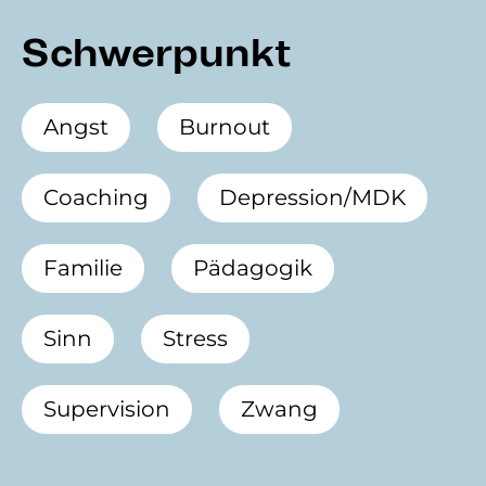
Schwerpunkt
Angst
Burnout
Coaching
Depression/MDK
Familie
Pädagogik
Sinn
Stress
Supervision
Zwang