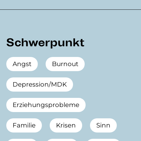
Schwerpunkt
Angst
Burnout
Depression/MDK
Erziehungsprobleme
Familie
Krisen
Sinn