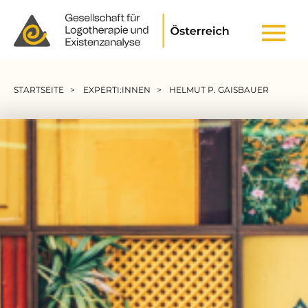
Header Top Menu
Pfadnavigation
STARTSEITE
EXPERTI:INNEN
HELMUT P. GAISBAUER