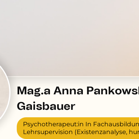
Mag.a Anna Pankows
Gaisbauer
Psychotherapeut:in In Fachausbildu
Lehrsupervision (Existenzanalyse, hu