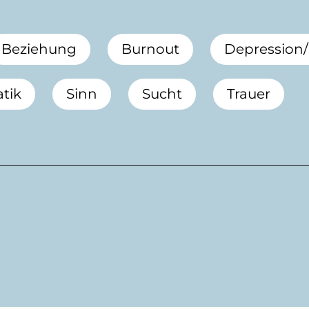
Beziehung
Burnout
Depression
tik
Sinn
Sucht
Trauer