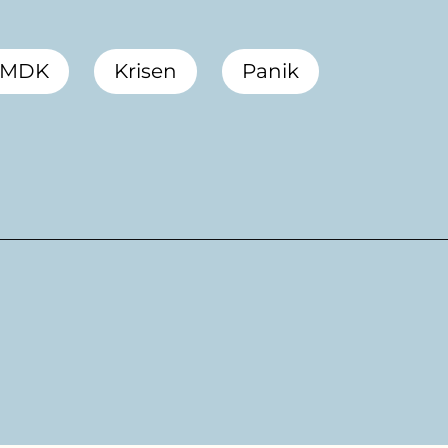
/MDK
Krisen
Panik