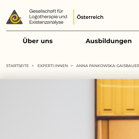
Main navigation
Über uns
Ausbildungen
Pfadnavigation
STARTSEITE
EXPERTI:INNEN
ANNA PANKOWSKA-GAISBAUE