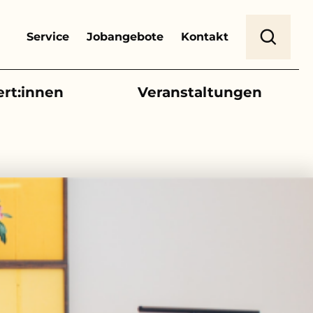
Header Top Menu
Suche
Service
Jobangebote
Kontakt
ert:innen
Veranstaltungen