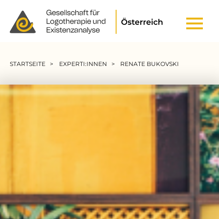
Header Top Menu
Pfadnavigation
STARTSEITE
EXPERTI:INNEN
RENATE BUKOVSKI