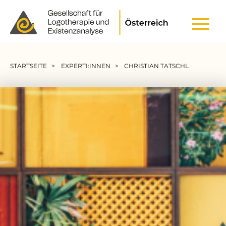
Header Top Menu
Pfadnavigation
STARTSEITE
EXPERTI:INNEN
CHRISTIAN TATSCHL