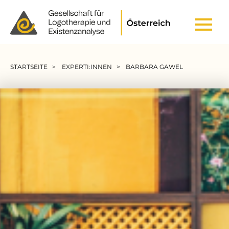
Header Top Menu
Pfadnavigation
STARTSEITE
EXPERTI:INNEN
BARBARA GAWEL