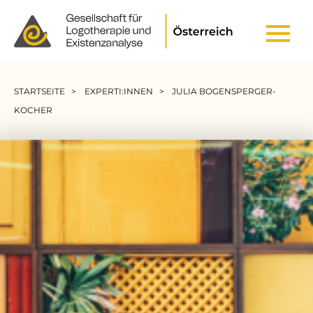
Header Top Menu
Pfadnavigation
STARTSEITE
EXPERTI:INNEN
JULIA BOGENSPERGER-
KOCHER