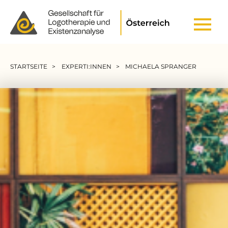
Header Top Menu
Pfadnavigation
STARTSEITE
EXPERTI:INNEN
MICHAELA SPRANGER