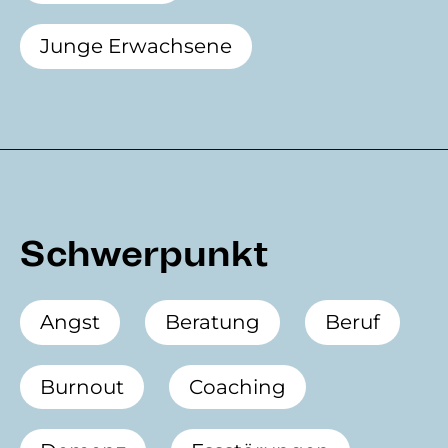
Junge Erwachsene
Schwerpunkt
Angst
Beratung
Beruf
Burnout
Coaching